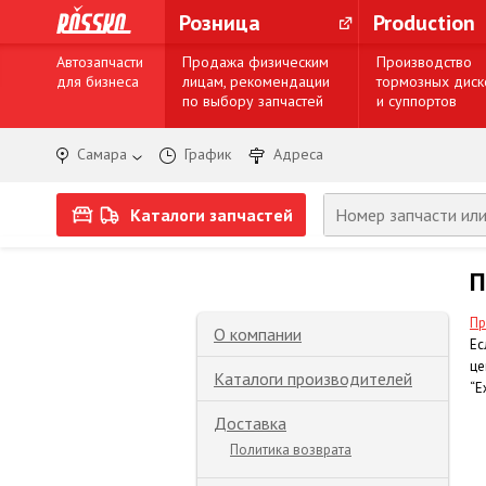
Розница
Production
Автозапчасти
Продажа физическим
Производство
для бизнеса
лицам, рекомендации
тормозных диск
по выбору запчастей
и суппортов
Самара
График
Адреса
Каталоги запчастей
П
Пр
О компании
Ес
це
Каталоги производителей
“Е
Доставка
Политика возврата