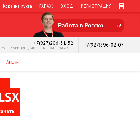
Корзина пуста
ГАРАЖ
ВХОД
РЕГИСТРАЦИЯ
Работа в Росско
+7(927)206-31-52
+7(927)896-02-07
WhatsAPP, Telegram чаты- подбора автозапчастей
Акции
LSX
качать