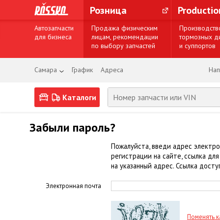
Розница
Producti
Автозапчасти
Продажа физическим
Производств
для бизнеса
лицам, рекомендации
тормозных д
по выбору запчастей
и суппортов
Самара
График
Адреса
Нап
Каталоги
Забыли пароль?
Пожалуйста, введи адрес электро
регистрации на сайте, ссылка дл
на указанный адрес. Ссылка досту
Электронная почта
Поменять к