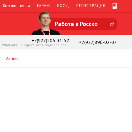
Корзина пуста
ГАРАЖ
ВХОД
РЕГИСТРАЦИЯ
Работа в Росско
+7(927)206-31-52
+7(927)896-02-07
WhatsAPP, Telegram чаты- подбора автозапчастей
Акции