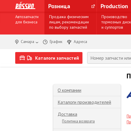
Розница
Production
Автозапчасти
Продажа физическим
Производство
для бизнеса
лицам, рекомендации
тормозных диск
по выбору запчастей
и суппортов
Самара
График
Адреса
Каталоги запчастей
П
О компании
Каталоги производителей
Доставка
Пр
Политика возврата
Пр