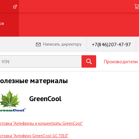
ов
+7(846)207-47-97
Написать директору
Производители
олезные материалы
GreenCool
стовка "Антифризы и концентраты GreenCool"
стовка "Антифриз GreenCool GC 7010"