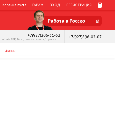
Корзина пуста
ГАРАЖ
ВХОД
РЕГИСТРАЦИЯ
Работа в Росско
+7(927)206-31-52
+7(927)896-02-07
WhatsAPP, Telegram чаты- подбора автозапчастей
Акции