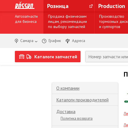
Розница
Production
Автозапчасти
Продажа физическим
Производство
для бизнеса
лицам, рекомендации
тормозных диск
по выбору запчастей
и суппортов
Самара
График
Адреса
Каталоги запчастей
П
О компании
Каталоги производителей
Доставка
Ли
Политика возврата
Ли