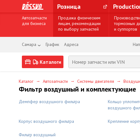
Розница
Producti
Автозапчасти
Продажа физическим
Производств
для бизнеса
лицам, рекомендации
тормозных д
по выбору запчастей
и суппортов
Самара
График
Адреса
Нап
Каталоги
→
→
→
Каталог
Автозапчасти
Системы двигателя
Воздушн
Фильтр воздушный и комплектующие
Демпфер воздушного фильтра
Кольцо уплотнит
воздушного фил
Корпус воздушного фильтра
Крепление корп
Фильтр воздушный