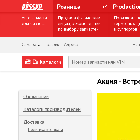
Розница
Producti
Автозапчасти
Продажа физическим
Производств
для бизнеса
лицам, рекомендации
тормозных д
по выбору запчастей
и суппортов
Самара
График
Адреса
Нап
Каталоги
Акция - Встр
О компании
Каталоги производителей
Доставка
Политика возврата