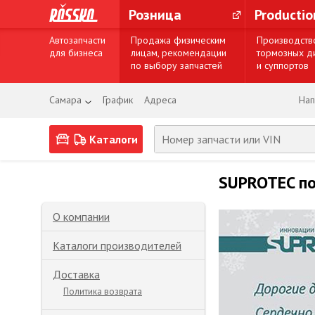
Розница
Producti
Автозапчасти
Продажа физическим
Производств
для бизнеса
лицам, рекомендации
тормозных д
по выбору запчастей
и суппортов
Самара
График
Адреса
Нап
Каталоги
SUPROTEC по
О компании
Каталоги производителей
Доставка
Политика возврата