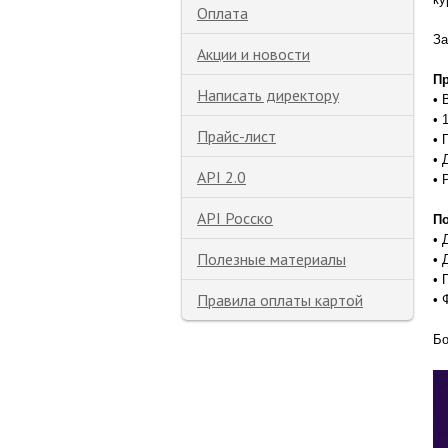
Оплата
За
Акции и новости
Пр
Написать директору
• 
• 
Прайс-лист
• 
• 
API 2.0
• 
API Росско
По
• 
Полезные материалы
• 
• 
Правила оплаты картой
• 
Бо