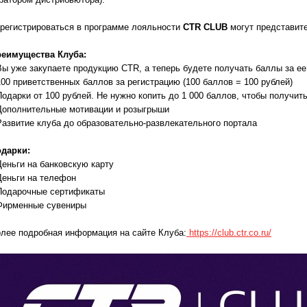
регистрироваться в программе лояльности
CTR CLUB
могут представите
еимущества Клуба:
Вы уже закупаете продукцию CTR, а теперь будете получать баллы за ее
100 приветственных баллов за регистрацию (100 баллов = 100 рублей)
Подарки от 100 рублей. Не нужно копить до 1 000 баллов, чтобы получит
Дополнительные мотивации и розыгрыши
Развитие клуба до образовательно-развлекательного портала
дарки:
Деньги на банковскую карту
Деньги на телефон
Подарочные сертификаты
Фирменные сувениры
лее подробная информация на сайте Клуба:
https://club.ctr.co.ru/