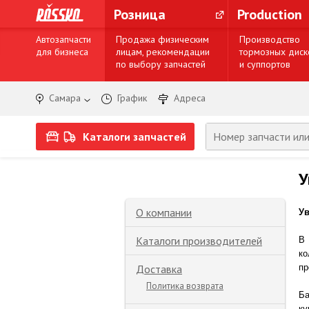
Розница
Production
Автозапчасти
Продажа физическим
Производство
для бизнеса
лицам, рекомендации
тормозных диск
по выбору запчастей
и суппортов
Самара
График
Адреса
Каталоги запчастей
У
О компании
Ув
Каталоги производителей
В 
ко
Доставка
пр
Политика возврата
Ба
ку