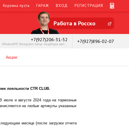
Корзина пуста
ГАРАЖ
ВХОД
РЕГИСТРАЦИЯ
Работа в Росско
+7(927)206-31-52
+7(927)896-02-07
WhatsAPP, Telegram чаты- подбора автозапчастей
Акции
мме лояльности CTR CLUB.
 июле и августе 2024 года на тормозные
начисляются на любые артикулы указанных
следующем месяце (после загрузки отчета