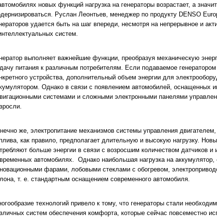
автомобилях новых функций нагрузка на генераторы возрастает, а значи
дернизироваться. Руслан Леонтьев, менеджер по продукту DENSO Europ
нераторов удается быть на шаг впереди, несмотря на непрерывное и ак
интеллектуальных систем.
нератор выполняет важнейшие функции, преобразуя механическую энер
дачу питания к различным потребителям. Если подаваемое генератором 
нкретного устройства, дополнительный объем энергии для электрообор
кумулятором. Однако в связи с появлением автомобилей, оснащенных 
вигационными системами и сложными электронными панелями управления
зросли.
нечно же, электропитание механизмов системы управления двигателем, 
плива, как правило, предполагает длительную и высокую нагрузку. Нов
требляют больше энергии в связи с возросшим количеством датчиков и
временных автомобилях. Однако наибольшая нагрузка на аккумулятор, с
новационными фарами, лобовыми стеклами с обогревом, электропривод
лона, т. е. стандартным оснащением современного автомобиля.
огообразие технологий привело к тому, что генераторы стали необходим
зличных систем обеспечения комфорта, которые сейчас повсеместно и