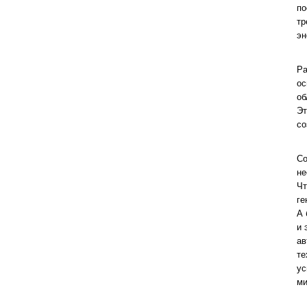
по
тр
эн
Ра
ос
об
Эт
со
Со
не
Чт
ге
А 
и 
ав
те
ус
ми