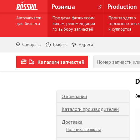
Розница
Production
Автозапчасти
Продажа физическим
Производство
для бизнеса
лицам, рекомендации
тормозных диск
по выбору запчастей
и суппортов
Самара
График
Адреса
Каталоги запчастей
D
О компании
З
Каталоги производителей
Доставка
Политика возврата