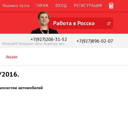
Корзина пуста
ГАРАЖ
ВХОД
РЕГИСТРАЦИЯ
Работа в Росско
+7(927)206-31-52
+7(927)896-02-07
WhatsAPP, Telegram чаты- подбора автозапчастей
Акции
/2016.
рмосистем автомобилей