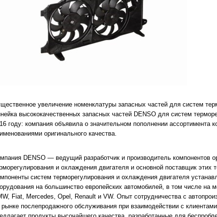
щественное увеличение номенклатуры запасных частей для систем тер
нейка высококачественных запасных частей DENSO для систем терморе
16 году: компания объявила о значительном пополнении ассортимента 
именованиями оригинального качества.
мпания DENSO — ведущий разработчик и производитель компонентов ор
рморегулирования и охлаждения двигателя и основной поставщик этих т
мпоненты систем терморегулирования и охлаждения двигателя устанавл
орудования на большинство европейских автомобилей, в том числе на мо
W, Fiat, Mercedes, Opel, Renault и VW. Опыт сотрудничества с автопр
 рынке послепродажного обслуживания при взаимодействии с клиентам
едлагает продукты высочайшего качества, разработанные для беспробл