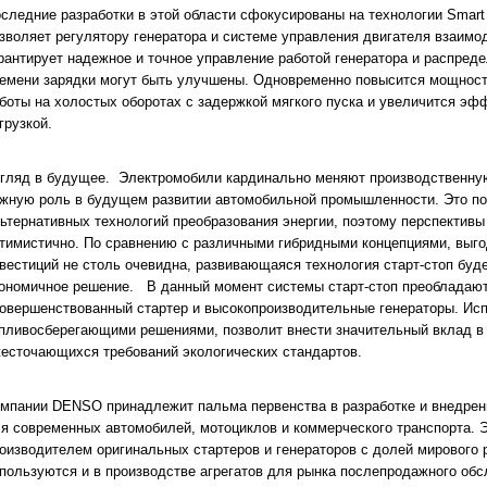
следние разработки в этой области сфокусированы на технологии Smart 
зволяет регулятору генератора и системе управления двигателя взаимод
рантирует надежное и точное управление работой генератора и распреде
емени зарядки могут быть улучшены. Одновременно повысится мощност
боты на холостых оборотах с задержкой мягкого пуска и увеличится э
грузкой.
гляд в будущее. Электромобили кардинально меняют производственную 
жную роль в будущем развитии автомобильной промышленности. Это по
ьтернативных технологий преобразования энергии, поэтому перспективы
тимистично. По сравнению с различными гибридными концепциями, выгод
вестиций не столь очевидна, развивающаяся технология старт-стоп буд
ономичное решение. В данный момент системы старт-стоп преобладают 
овершенствованный стартер и высокопроизводительные генераторы. Исп
пливосберегающими решениями, позволит внести значительный вклад в
есточающихся требований экологических стандартов.
мпании DENSO принадлежит пальма первенства в разработке и внедрен
я современных автомобилей, мотоциклов и коммерческого транспорта. 
оизводителем оригинальных стартеров и генераторов с долей мирового 
пользуются и в производстве агрегатов для рынка послепродажного о