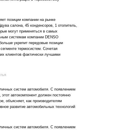
яет позиции компании на рынке
ува салона, 45 конденсоров, 1 отопитель,
орые могут применяться в самых
альным системам компании DENSO
 больше укрепит передовые позиции
сегменте термосистем. Сочетая
ших клиентов фактически лучшими
атья
зличных систем автомобиля. С появлением
т, этот автокомпонент должен постоянно
e, объясняет, как производителям
тивное развитие автомобильных технологий
зличных систем автомобиля. С появлением