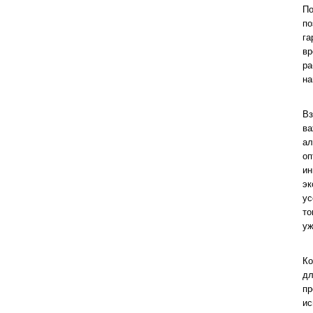
По
по
га
вр
ра
на
Вз
ва
ал
оп
ин
эк
ус
то
уж
Ко
дл
пр
ис