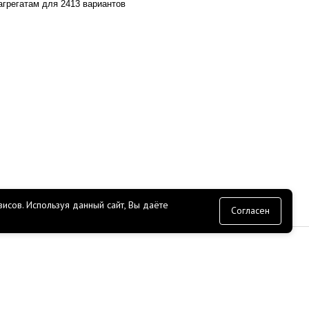
агрегатам для 2413 вариантов
исов.
Используя данный сайт, Вы даёте
согласие
Согласен
СЕРВИС
Доставка
Оплата
Прайс лист
ение
API
О гараже ROSSKO
ЭДО