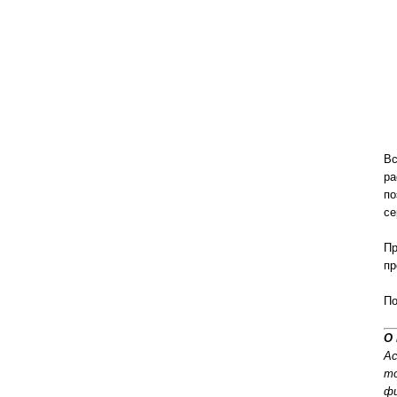
В
ра
по
се
Пр
пр
По
О 
Ас
то
фи