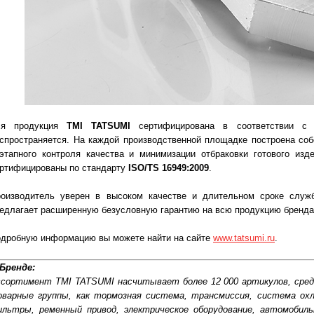
ся продукция
TMI TATSUMI
сертифицирована в соответствии с 
спространяется. На каждой производственной площадке построена со
этапного контроля качества и минимизации отбраковки готового из
ртифицированы по стандарту
ISO/TS 16949:2009
.
оизводитель уверен в высоком качестве и длительном сроке служ
едлагает расширенную безусловную гарантию на всю продукцию бренда
дробную информацию вы можете найти на сайте
www.tatsumi.ru
.
Бренде:
сортимент TMI TATSUMI насчитывает более 12 000 артикулов, ср
варные группы, как тормозная система, трансмиссия, система охла
льтры, ременный привод, электрическое оборудование, автомоби