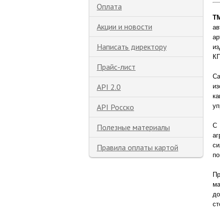
Оплата
T
Акции и новости
ав
ар
Написать директору
из
КП
Прайс-лист
Са
API 2.0
из
ка
API Росско
уп
С
Полезные материалы
аг
си
Правила оплаты картой
по
Пр
ма
до
ст