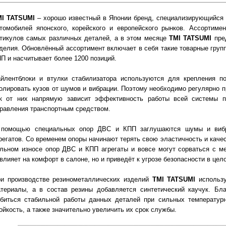
MI TATSUMI
– хорошо известный в Японии бренд, специализирующийся 
томобилей японского, корейского и европейского рынков. Ассортиме
тикулов самых различных деталей, а в этом месяце
TMI TATSUMI
пред
делия. Обновлённый ассортимент включает в себя такие товарные групп
П и насчитывает более 1200 позиций.
йлентблоки и втулки стабилизатора используются для крепления п
олировать кузов от шумов и вибрации. Поэтому необходимо регулярно п
к от них напрямую зависит эффективность работы всей системы по
равления транспортным средством.
 помощью специальных опор ДВС и КПП заглушаются шумы и вибр
регатов. Со временем опоры начинают терять свою эластичность и каче
льном износе опор ДВС и КПП агрегаты и вовсе могут сорваться с ме
влияет на комфорт в салоне, но и приведёт к угрозе безопасности в цел
и производстве резинометаллических изделий
TMI TATSUMI
использу
териалы, а в состав резины добавляется синтетический каучук. Б
биться стабильной работы данных деталей при сильных температур
ойкость, а также значительно увеличить их срок службы.