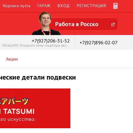
Корзина пуста
ГАРАЖ
ВХОД
РЕГИСТРАЦИЯ
Работа в Росско
+7(927)206-31-52
+7(927)896-02-07
WhatsAPP, Telegram чаты- подбора автозапчастей
Акции
ческие детали подвески