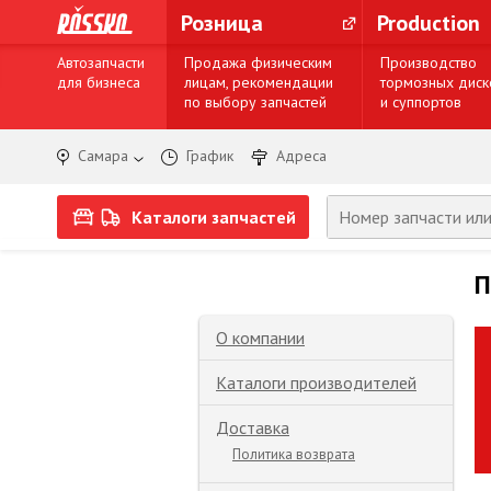
Розница
Production
Автозапчасти
Продажа физическим
Производство
для бизнеса
лицам, рекомендации
тормозных диск
по выбору запчастей
и суппортов
Самара
График
Адреса
Каталоги запчастей
П
О компании
Каталоги производителей
Доставка
Политика возврата