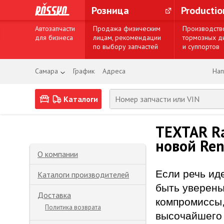
Розница
Producti
Автозапчасти
Продажа физическим
Производств
для бизнеса
лицам, рекомендации
тормозных д
по выбору запчастей
и суппортов
Самара
График
Адреса
Нап
Каталоги
TEXTAR Ra
новой Ren
О компании
Если речь ид
Каталоги производителей
быть уверены
Доставка
компромиссы,
Политика возврата
высочайшего 