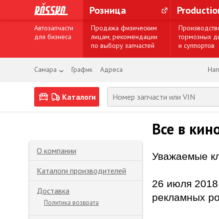
Розница
Producti
Автозапчасти
Продажа физическим
Производств
для бизнеса
лицам, рекомендации
тормозных д
по выбору запчастей
и суппортов
Самара
График
Адреса
Нап
Каталоги
Все в кин
О компании
Уважаемые к
Каталоги производителей
26 июля 2018
Доставка
рекламных ро
Политика возврата