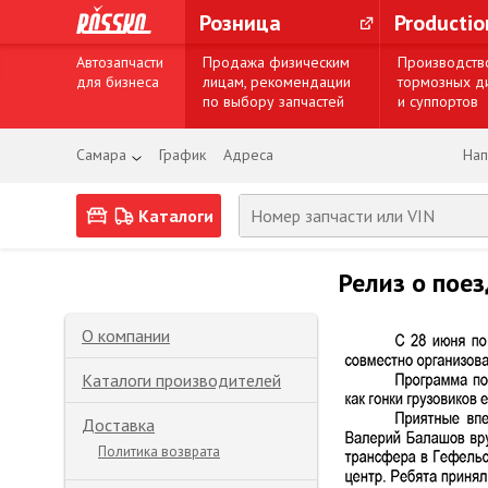
Розница
Producti
Автозапчасти
Продажа физическим
Производств
для бизнеса
лицам, рекомендации
тормозных д
по выбору запчастей
и суппортов
Самара
График
Адреса
Нап
Каталоги
Релиз о поез
О компании
Каталоги производителей
Доставка
Политика возврата