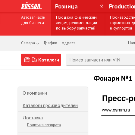
Розница
Producti
Автозапчасти
Продажа физическим
Производств
для бизнеса
лицам, рекомендации
тормозных д
по выбору запчастей
и суппортов
Самара
График
Адреса
Нап
Каталоги
Фонари №1 и
О компании
Каталоги производителей
Доставка
Политика возврата